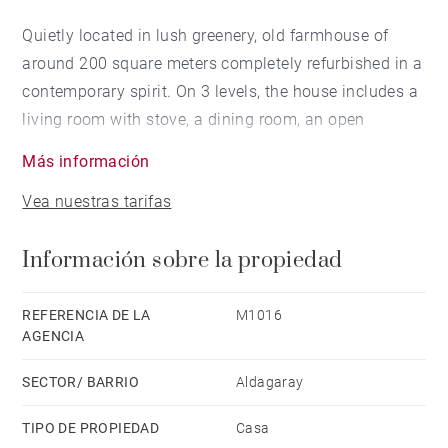
Quietly located in lush greenery, old farmhouse of
around 200 square meters completely refurbished in a
contemporary spirit. On 3 levels, the house includes a
living room with stove, a dining room, an open
kitchen, a master suite with shower room and
Más información
dressing room on the ground floor, 2 bedrooms on the
Vea nuestras tarifas
1st floor with bathroom and a large dormitory. The
house also has 2 beautiful terraces, a 9 x 3 m
Información sobre la propiedad
swimming pool (Bio UV filtration) and a barbecue-
plancha area. A wood barn, a workshop and a
convertible attic complete this high quality property.
REFERENCIA DE LA
M1016
AGENCIA
SECTOR/ BARRIO
Aldagaray
TIPO DE PROPIEDAD
Casa