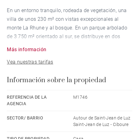
En un entorno tranquilo, rodeada de vegetación, una
villa de unos 230 m² con vistas excepcionales al
monte La Rhune y al bosque. En un parque arbolado
de 3 750 m² orientado al sur, se distribuye en dos
niveles.
Más información
En la planta baja: un recibidor, una sala de billar, un
Vea nuestras tarifas
amplio salón con chimenea insertada y biblioteca que
da acceso a una terraza con piscina climatizada
Información sobre la propiedad
(12x4,5m), 3 dormitorios, de los cuales 2 son suites,
una cocina-comedor totalmente equipada, una
despensa y un cuarto de servicio.
REFERENCIA DE LA
M1746
AGENCIA
En la planta superior, una suite con cuarto de ducha y
un despacho con biblioteca. Un garaje independiente
SECTOR/ BARRIO
Autour de Saint-Jean de Luz
de 30 m², una entreplanta de 20 m², un cuarto técnico
Saint-Jean de Luz - Ciboure
para la piscina y un pool house equipado completan
TIPO DE PROPIEDAD
Casa