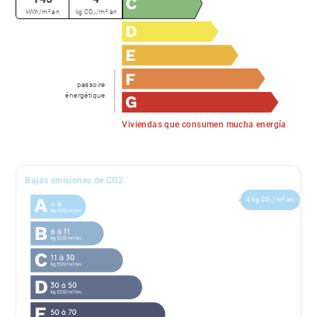
kWh/m².an
kg CO₂/m².an
passoire
énergétique
Viviendas que consumen mucha energía
Bajas emisiones de CO2
4 kg CO₂/m².an