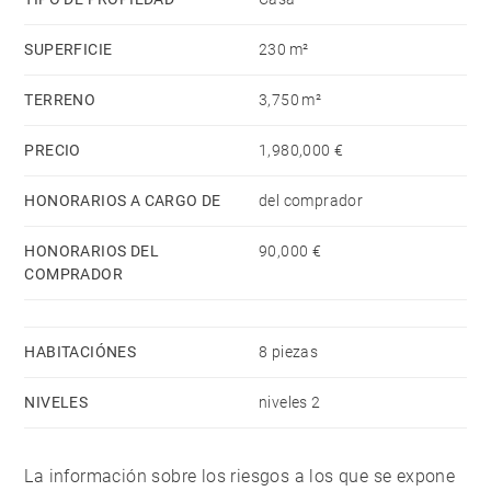
esta propiedad. Doble entrada con amplio pasaje de
circulación y aparcamiento.
SUPERFICIE
230 m²
TERRENO
3,750 m²
PRECIO
1,980,000 €
HONORARIOS A CARGO DE
del comprador
HONORARIOS DEL
90,000 €
COMPRADOR
HABITACIÓNES
8 piezas
NIVELES
niveles 2
La información sobre los riesgos a los que se expone