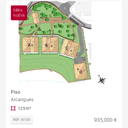
OBRA
NUEVA
Piso
Arcangues
125 m²
935,000 €
REF. N106