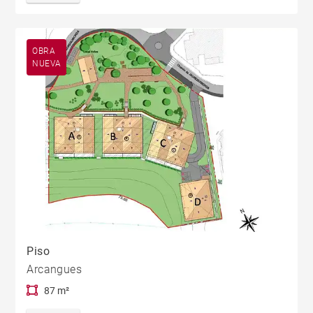
OBRA
NUEVA
Piso
Arcangues
87 m²