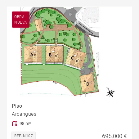
OBRA
NUEVA
Piso
Arcangues
98 m²
695,000 €
REF. N107