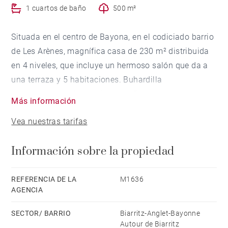
1 cuartos de baño
500 m²
Situada en el centro de Bayona, en el codiciado barrio
de Les Arènes, magnífica casa de 230 m² distribuida
en 4 niveles, que incluye un hermoso salón que da a
una terraza y 5 habitaciones. Buhardilla
acondicionada. Garaje, bodega. Playas accesibles por
Más información
carril bici o tranvía, a pocos pasos de la casa.
Vea nuestras tarifas
Comercios, escuela, colegio y centro de la ciudad a
pie. Terreno de aproximadamente 500 m² con
Información sobre la propiedad
posibilidad de construir una piscina.
REFERENCIA DE LA
M1636
AGENCIA
SECTOR/ BARRIO
Biarritz-Anglet-Bayonne
Autour de Biarritz