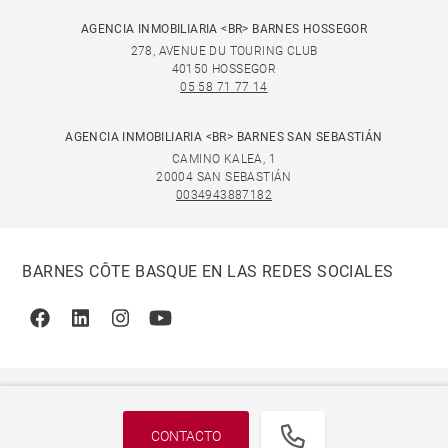
AGENCIA INMOBILIARIA <BR> BARNES HOSSEGOR
278, AVENUE DU TOURING CLUB
40150 HOSSEGOR
05 58 71 77 14
AGENCIA INMOBILIARIA <BR> BARNES SAN SEBASTIÁN
CAMINO KALEA, 1
20004 SAN SEBASTIÁN
0034943887182
BARNES CÔTE BASQUE EN LAS REDES SOCIALES
Facebook
Linkedin
Instagram
Youtube
CONTACTO
© 2026 BARNES, INTERNATIONAL REALTY - BARNES