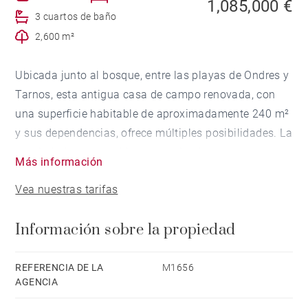
1,085,000 €
3 cuartos de baño
2,600 m²
Ubicada junto al bosque, entre las playas de Ondres y
Tarnos, esta antigua casa de campo renovada, con
una superficie habitable de aproximadamente 240 m²
y sus dependencias, ofrece múltiples posibilidades. La
propiedad está muy bien comunicada por transporte
Más información
público y carriles bici. Rodeada por un jardín de 2.500
Vea nuestras tarifas
m², se encuentra en una zona tranquila, sin ningún
tipo de vis-à-vis, y dispone de 6 dormitorios y un
Información sobre la propiedad
despacho. Piscina, box para caballos y 2 garajes.
Comercios, escuelas y acceso a la autopista están
REFERENCIA DE LA
M1656
AGENCIA
cerca. Bayona (y su estación de tren de alta
velocidad) se encuentra a 10 minutos, y Biarritz y su