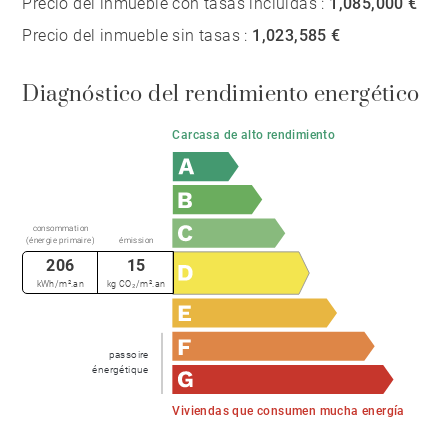
Precio del inmueble con tasas incluidas :
1,085,000 €
Precio del inmueble sin tasas :
1,023,585 €
Diagnóstico del rendimiento energético
Carcasa de alto rendimiento
consommation
(énergie primaire)
émission
206
15
kWh/m².an
kg CO₂/m².an
passoire
énergétique
Viviendas que consumen mucha energía