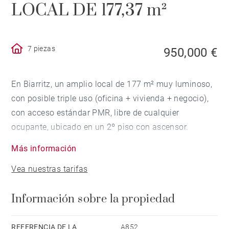
LOCAL DE 177,37 m²
7 piezas
950,000 €
En Biarritz, un amplio local de 177 m² muy luminoso,
con posible triple uso (oficina + vivienda + negocio),
con acceso estándar PMR, libre de cualquier
ocupante, ubicado en un 2º piso con ascensor.
Posibilidad de adquirir plazas de aparcamiento
Más información
adicionales en el sótano de la residencia. Preciosa
Vea nuestras tarifas
ubicación, centro de la ciudad a pie y comercios a los
pies del edificio.
Información sobre la propiedad
REFERENCIA DE LA
A852