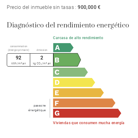
Precio del inmueble sin tasas :
900,000 €
Diagnóstico del rendimiento energético
Carcasa de alto rendimiento
consommation
(énergie primaire)
émission
92
2
kWh/m².an
kg CO₂/m².an
passoire
énergétique
Viviendas que consumen mucha energía