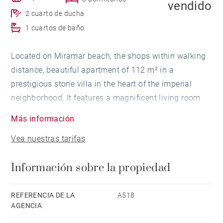
vendido
2 cuarto de ducha
1 cuartos de baño
Located on Miramar beach, the shops within walking
distance, beautiful apartment of 112 m² in a
prestigious stone villa in the heart of the imperial
neighborhood. It features a magnificent living room
opening onto terrace, 3 bedrooms and 3 shower
Más información
rooms. Terrace of 30 m² overlooking the beach and
Vea nuestras tarifas
facing the sunset. Cellar and private parking. An
additional apartment of 43,58 m² can also be
Información sobre la propiedad
purchased.
REFERENCIA DE LA
A518
AGENCIA