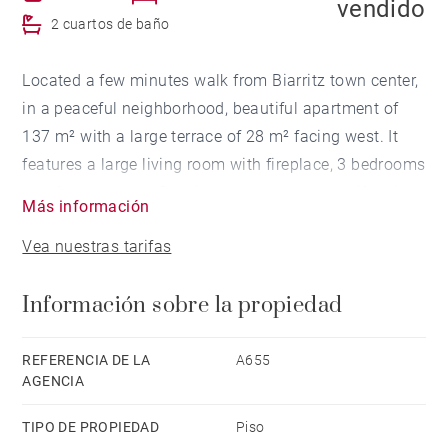
vendido
2 cuartos de baño
Located a few minutes walk from Biarritz town center,
in a peaceful neighborhood, beautiful apartment of
137 m² with a large terrace of 28 m² facing west. It
features a large living room with fireplace, 3 bedrooms
and 2 bathrooms. Spacious rooms and beautiful high
Más información
ceilings. The apartment will require renovation work. It
Vea nuestras tarifas
also has a cellar. Free parking in the residence. Very
high potential.
Información sobre la propiedad
REFERENCIA DE LA
A655
AGENCIA
TIPO DE PROPIEDAD
Piso