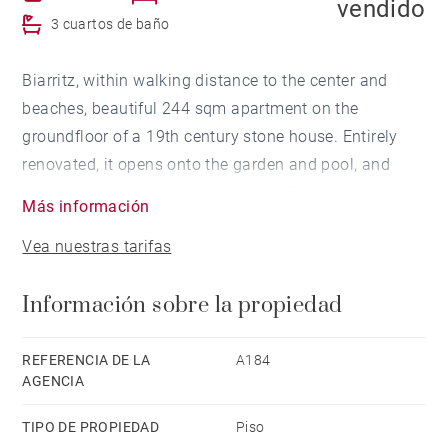
vendido
3 cuartos de baño
Biarritz, within walking distance to the center and
beaches, beautiful 244 sqm apartment on the
groundfloor of a 19th century stone house. Entirely
renovated, it opens onto the garden and pool, and
offers vast living and dining rooms. Beautiful parquet
Más información
in every room, fire-place. 1000 sqm garden planted
Vea nuestras tarifas
with trees and flowers, with heated pool and terraces.
Parkings.
Información sobre la propiedad
REFERENCIA DE LA
A184
AGENCIA
TIPO DE PROPIEDAD
Piso