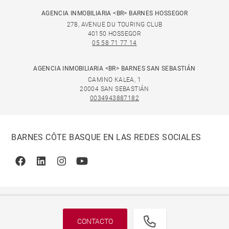
AGENCIA INMOBILIARIA <BR> BARNES HOSSEGOR
278, AVENUE DU TOURING CLUB
40150 HOSSEGOR
05 58 71 77 14
AGENCIA INMOBILIARIA <BR> BARNES SAN SEBASTIÁN
CAMINO KALEA, 1
20004 SAN SEBASTIÁN
0034943887182
BARNES CÔTE BASQUE EN LAS REDES SOCIALES
Facebook
Linkedin
Instagram
Youtube
CONTACTO
© 2026 BARNES, INTERNATIONAL REALTY - BARNES