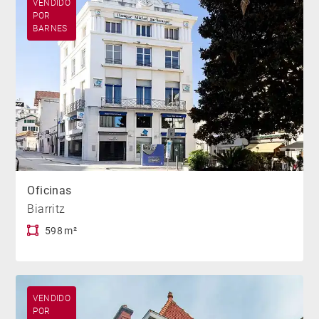
VENDIDO
POR
BARNES
Oficinas
Biarritz
598 m²
VENDIDO
POR