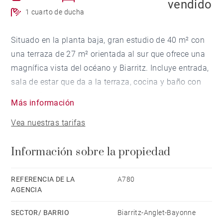
vendido
1 cuarto de ducha
Situado en la planta baja, gran estudio de 40 m² con
una terraza de 27 m² orientada al sur que ofrece una
magnífica vista del océano y Biarritz. Incluye entrada,
sala de estar que da a la terraza, cocina y baño con
ducha. Posibilidad de hacer un dormitorio. Una
Más información
habitación de servicio y una bodega completan esta
Vea nuestras tarifas
propiedad.
Información sobre la propiedad
REFERENCIA DE LA
A780
AGENCIA
SECTOR/ BARRIO
Biarritz-Anglet-Bayonne