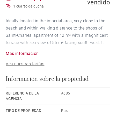
vendido
1 cuarto de ducha
Ideally located in the imperial area, very close to the
beach and within walking distance to the shops of
Saint-Charles, apartment of 42 m² with a magnificent
terrace with sea view of 55 m² facing south-west. It
features a living room opening onto the terrace, a
Más información
kitchen, a bedroom and a bathroom. Updating works
Vea nuestras tarifas
will be required. Parking and a cellar complete this
exceptional property.
Información sobre la propiedad
REFERENCIA DE LA
A685
AGENCIA
TIPO DE PROPIEDAD
Piso