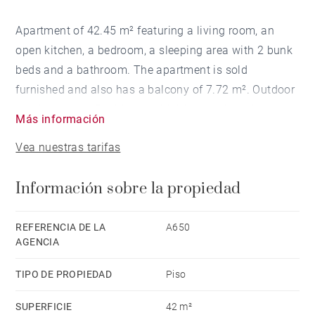
Apartment of 42.45 m² featuring a living room, an
open kitchen, a bedroom, a sleeping area with 2 bunk
beds and a bathroom. The apartment is sold
furnished and also has a balcony of 7.72 m². Outdoor
parking space. Residence with lift, pool, laundry and
Más información
shared bike room. Seasonal rental possible.
Vea nuestras tarifas
Información sobre la propiedad
REFERENCIA DE LA
A650
AGENCIA
TIPO DE PROPIEDAD
Piso
SUPERFICIE
42 m²