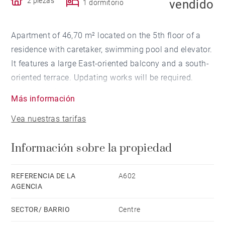
2 piezas
vendido
1 dormitorio
Apartment of 46,70 m² located on the 5th floor of a
residence with caretaker, swimming pool and elevator.
It features a large East-oriented balcony and a south-
oriented terrace. Updating works will be required.
Within walking distance to the shops and immediate
Más información
access to the beach.
Vea nuestras tarifas
Información sobre la propiedad
REFERENCIA DE LA
A602
AGENCIA
SECTOR/ BARRIO
Centre