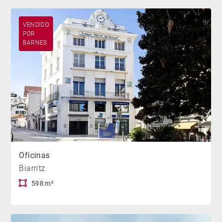
VENDIDO
POR
BARNES
Oficinas
Biarritz
598 m²