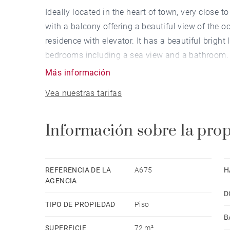
Ideally located in the heart of town, very close 
with a balcony offering a beautiful view of the o
residence with elevator. It has a beautiful brigh
bedrooms including a sea view and a bathroom. 
Más información
Vea nuestras tarifas
Información sobre la pro
REFERENCIA DE LA
A675
H
AGENCIA
D
TIPO DE PROPIEDAD
Piso
B
SUPERFICIE
72 m²