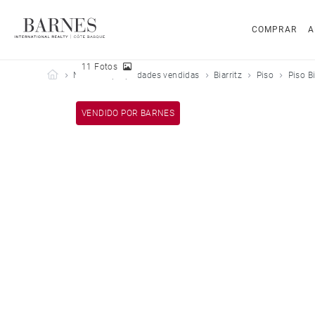
COMPRAR
A
11 Fotos
Barnes Côte Basque
Nuestras propiedades vendidas
Biarritz
Piso
Piso Bi
VENDIDO POR BARNES