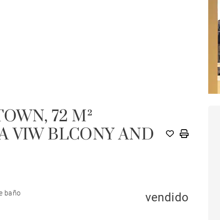
TOWN, 72 M²
A VIW BLCONY AND
de baño
vendido