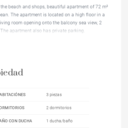
to the beach and shops, beautiful apartment of 72 m²
cean. The apartment is located on a high floor in a
t living room opening onto the balcony sea view, 2
The apartment also has private parking.
piedad
ABITACIÓNES
3 piezas
ORMITORIOS
2 dormitorios
AÑO CON DUCHA
1 ducha/baño