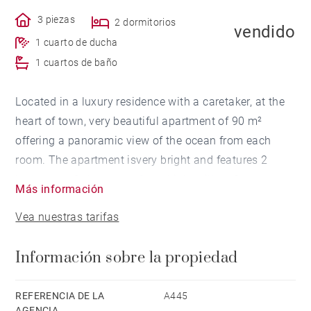
3 piezas
2 dormitorios
vendido
1 cuarto de ducha
1 cuartos de baño
Located in a luxury residence with a caretaker, at the
heart of town, very beautiful apartment of 90 m²
offering a panoramic view of the ocean from each
room. The apartment isvery bright and features 2
bedrooms. Oak parquet floor, high ceiling, Cazaux
Más información
tiles. The apartment also has a cellar space and
Vea nuestras tarifas
parking is possible in the residence. Lift. Peaceful
area. Immediate access to the beach and shops.
Información sobre la propiedad
REFERENCIA DE LA
A445
AGENCIA