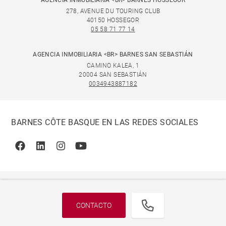
AGENCIA INMOBILIARIA <BR> BARNES HOSSEGOR
278, AVENUE DU TOURING CLUB
40150 HOSSEGOR
05 58 71 77 14
AGENCIA INMOBILIARIA <BR> BARNES SAN SEBASTIÁN
CAMINO KALEA, 1
20004 SAN SEBASTIÁN
0034943887182
BARNES CÔTE BASQUE EN LAS REDES SOCIALES
Facebook
Linkedin
Instagram
Youtube
CONTACTO
© 2026 BARNES, INTERNATIONAL REALTY - BARNES
INTERNATIONAL