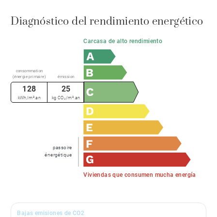
Diagnóstico del rendimiento energético
Carcasa de alto rendimiento
consommation
(énergie primaire)
émission
128
25
kWh/m².an
kg CO₂/m².an
passoire
énergétique
Viviendas que consumen mucha energía
Bajas emisiones de CO2