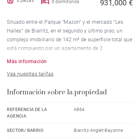
6 piezas
931,000 €
3 dormitorios
Situado entre el Parque "Mazon" y el mercado "Les
Halles" de Biarritz, en el segundo y último piso, un
complejo imobiliario de 142 m² de superficie total que
está compuesto por un apartamento de 2
habitaciones (de unos 25 m²) y un apartamento de 4
Más información
habitaciones que incluye una hermosa sala de estar
Vea nuestras tarifas
que da hacia el Parque Mazon, 3 dormitorios, un
cuarto de baño y una cocina independiente. Los 2
Información sobre la propiedad
apartamentos deberán ser renovados completamente
y/ o unidos. Aticos convertibles.
REFERENCIA DE LA
A864
AGENCIA
SECTOR/ BARRIO
Biarritz-Anglet-Bayonne