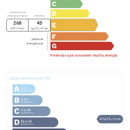
consommation
(énergie primaire)
émission
268
45
kWh/m².an
kg CO₂/m².an
passoire
énergétique
Viviendas que consumen mucha energía
Bajas emisiones de CO2
45 kg CO₂/m².an