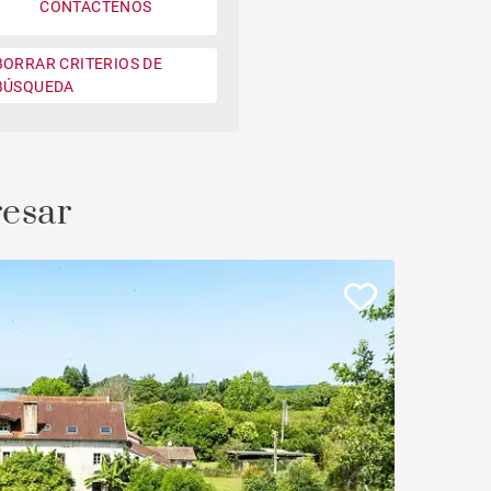
CONTÁCTENOS
Jardin
BORRAR CRITERIOS DE
Moderno contemporáneo
BÚSQUEDA
Casa con vistas a la montaña
Plage à pied
resar
Casa en campo de golf