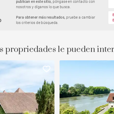
publican en este sitio,
póngase en contacto con
nosotros y díganos lo que busca.
Parking / Garage
Para obtener más resultados,
pruebe a cambiar
Casa con piscina
o
llo
Obra nueva
Oficinas
los criterios de búsqueda.
Piso con balcón
Ascenseur
s propriedades le pueden inte
edad
Vivienda para reformar
Vue Adour