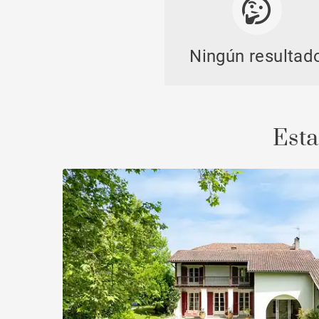
Ningún resultad
Casti
Esta
Propi