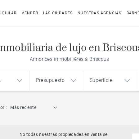
LQUILAR
VENDER
LAS CIUDADES
NUESTRAS AGENCIAS
BARN
Inmobiliaria de lujo en Briscou
Annonces immobilières à Briscous
Presupuesto
Superficie
dad
Búsqueda por referencia
or :
Más reciente
1
2
3
m²
€
€
Ático
o
Casa
Terreno
No todas nuestras propiedades en venta se
Casa con vistas al mar