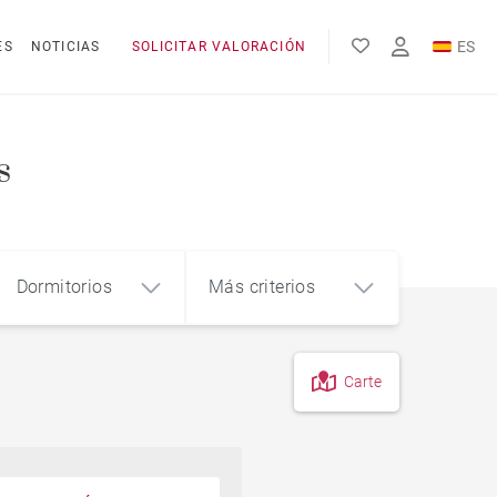
ES
ES
NOTICIAS
SOLICITAR VALORACIÓN
EN
FR
s
Dormitorios
Más criterios
Carte
4
5+
m²
Piso en el centro de la ciudad
Piso con terraza