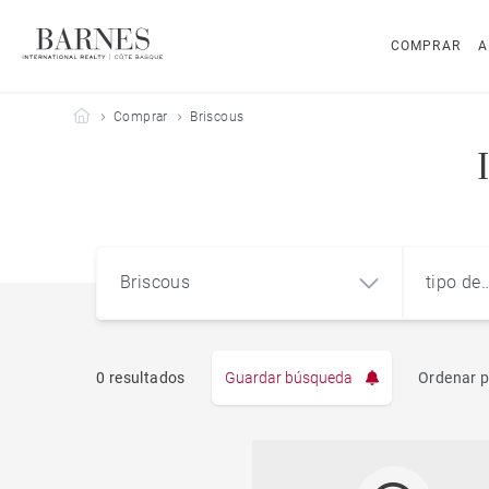
COMPRAR
A
Barnes Côte Basque
Comprar
Briscous
Briscous
tipo de
propie
0 resultados
Guardar búsqueda
Ordenar p
Pis
Briscous (64240)