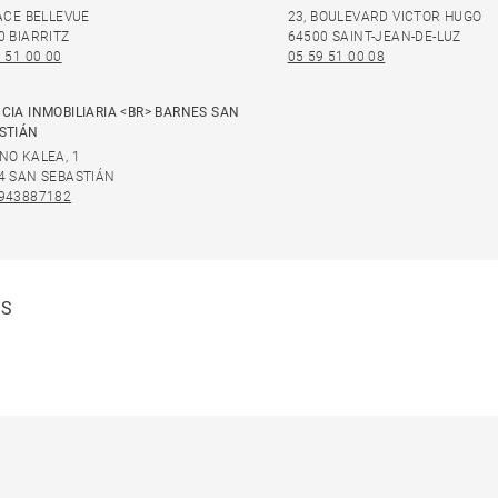
LACE BELLEVUE
23, BOULEVARD VICTOR HUGO
0 BIARRITZ
64500 SAINT-JEAN-DE-LUZ
 51 00 00
05 59 51 00 08
CIA INMOBILIARIA <BR> BARNES SAN
STIÁN
NO KALEA, 1
4 SAN SEBASTIÁN
943887182
ES