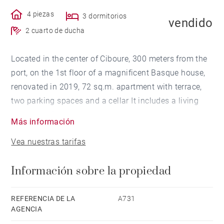
4 piezas
3 dormitorios
vendido
2 cuarto de ducha
Located in the center of Ciboure, 300 meters from the
port, on the 1st floor of a magnificent Basque house,
renovated in 2019, 72 sq.m. apartment with terrace,
two parking spaces and a cellar It includes a living
room with American kitchen, three bedrooms and two
Más información
shower rooms. This apartment is currently dedicated
Vea nuestras tarifas
to tourism, ideal for investors
Información sobre la propiedad
REFERENCIA DE LA
A731
AGENCIA