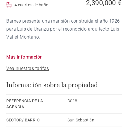
2,390,000 €
4 cuartos de baño
Barnes presenta una mansión construida el año 1926
para Luis de Uranzu por el reconocido arquitecto Luis
Vallet Montano.
Su estilo combina arquitectura campestre inglesa con
Más información
elementos de la Bretaña francesa.
Vea nuestras tarifas
La villa está construida en piedra vista, estructura de
Información sobre la propiedad
cemento y vigas de madera de roble. Un tejado a
cuatro aguas y una torre de aire medieval. Consta de
540 m2/construidos según catastro divididas en dos
REFERENCIA DE LA
C018
AGENCIA
plantas y una bajocubierta.
SECTOR/ BARRIO
San Sebastián
La primera planta consta de un precioso hall de