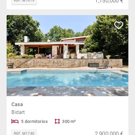
1,750,000 €
REF. M1679
Casa
Bidart
5 dormitorios
300 m²
2,900,000 €
REF. M1740