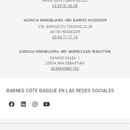
64500 SAINT-JEAN-DE-LUZ
05 59 51 00 08
AGENCIA INMOBILIARIA <BR> BARNES HOSSEGOR
278, AVENUE DU TOURING CLUB
40150 HOSSEGOR
05 58 71 77 14
AGENCIA INMOBILIARIA <BR> BARNES SAN SEBASTIÁN
CAMINO KALEA, 1
20004 SAN SEBASTIÁN
0034943887182
BARNES CÔTE BASQUE EN LAS REDES SOCIALES
Facebook
Linkedin
Instagram
Youtube