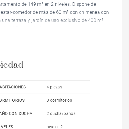
rtamento de 149 m² en 2 niveles. Dispone de
de estar-comedor de más de 60 m² con chimenea con
a una terraza y jardín de uso exclusivo de 400 m².
na de 24,5 m², un baño, un lavadero y una despensa.
ardín. Una propiedad única en un entorno igualmente
piedad
ABITACIÓNES
4 piezas
ORMITORIOS
3 dormitorios
AÑO CON DUCHA
2 ducha/baños
IVELES
niveles 2