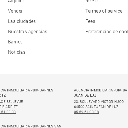
Alquiler
RGPD
Vender
Termes of service
Las ciudades
Fees
Nuestras agencias
Preferencias de coo
Barnes
Noticias
CIA INMOBILIARIA <BR> BARNES
AGENCIA INMOBILIARIA <BR> B
RITZ
JUAN DE LUZ
LACE BELLEVUE
23, BOULEVARD VICTOR HUGO
0 BIARRITZ
64500 SAINT-JEAN-DE-LUZ
 51 00 00
05 59 51 00 08
CIA INMOBILIARIA <BR> BARNES SAN