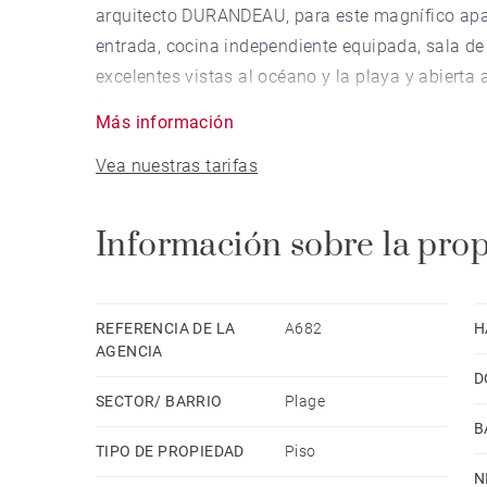
arquitecto DURANDEAU, para este magnífico apa
entrada, cocina independiente equipada, sala 
excelentes vistas al océano y la playa y abierta 
En el nivel inferior dos amplias habitaciones, u
Más información
Posibilidad de aparcar varios vehículos en el j
Vea nuestras tarifas
único.
Información sobre la pro
REFERENCIA DE LA
A682
H
AGENCIA
D
SECTOR/ BARRIO
Plage
B
TIPO DE PROPIEDAD
Piso
N