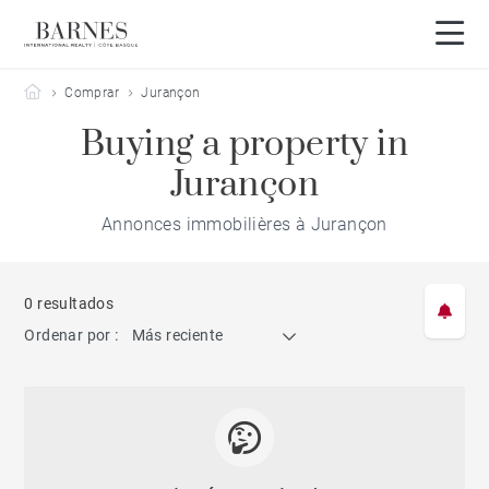
Barnes Côte Basque
Comprar
Jurançon
Buying a property in
Jurançon
Annonces immobilières à Jurançon
0 resultados
Ordenar por :
Más reciente