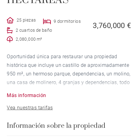
HECTÁREAS
25 piezas
9 dormitorios
3,760,000 €
2 cuartos de baño
2,080,000 m²
Oportunidad única para restaurar una propiedad
histórica que incluye un castillo de aproximadamente
950 m², un hermoso parque, dependencias, un molino,
una casa de molinero, 4 granjas y dependencias, todo
ello en 208 hectáreas de tierra cultivable y bosques
Más información
atravesados ​​por un río. El castillo catalogado como
Vea nuestras tarifas
monumento histórico, que data del siglo XIII con una
puerta de entrada de época, antiguos fosos, torres de
Información sobre la propiedad
vigilancia, artillerías y aspilleras, muros de 2 metros
de espesor, fue inicialmente un castillo defensivo