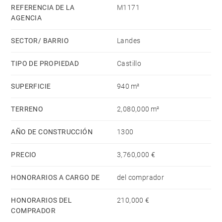
antes de que se desarrollaran a principios del
REFERENCIA DE LA
M1171
AGENCIA
Renacimiento (claustros, galería y piedra en espiral).
escalera en la torre del homenaje hexagonal) y
SECTOR/ BARRIO
Landes
finalmente los salones “Empire”.
TIPO DE PROPIEDAD
Castillo
SUPERFICIE
940 m²
TERRENO
2,080,000 m²
AÑO DE CONSTRUCCIÓN
1300
PRECIO
3,760,000 €
HONORARIOS A CARGO DE
del comprador
HONORARIOS DEL
210,000 €
COMPRADOR