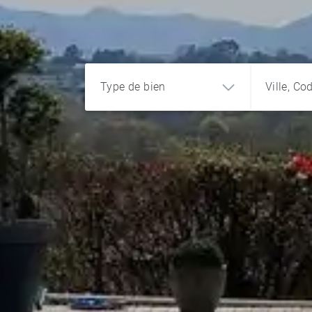
Type de bien
Ville, Co
Appartement
Maison
Terrain
Château
Programme
Bureau et
commerce