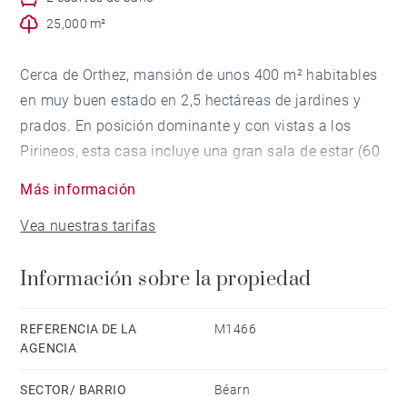
25,000 m²
Cerca de Orthez, mansión de unos 400 m² habitables
en muy buen estado en 2,5 hectáreas de jardines y
prados. En posición dominante y con vistas a los
Pirineos, esta casa incluye una gran sala de estar (60
m²) con chimenea y techo catedral, un comedor, una
Más información
cocina, un lavadero, un gran escritorio, 6 dormitorios y
Vea nuestras tarifas
4 baños. Garaje doble, taller, bodega y sauna. El
exterior consta de un bonito jardín de flores con
Información sobre la propiedad
robles viejos, palmeras, un prado de una hectárea y
un pequeño bosque. 2 terrazas de piedra, una piscina
(10x5m) y una pérgola completan este bien que no
REFERENCIA DE LA
M1466
AGENCIA
carece de encanto y tranquilidad. Tiendas, TGV a 10
minutos y panadería a 5 minutos. Esquí a 75 minutos
SECTOR/ BARRIO
Béarn
y playas a 55 minutos.