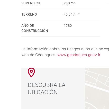
estaciones de esquí a 50 minutos.
SUPERFICIE
250 m²
TERRENO
45,517 m²
AÑO DE
1780
CONSTRUCCIÓN
La información sobre los riesgos a los que se e
web de Géorisques:
www.georisques.gouv.fr
DESCUBRA LA
UBICACIÓN