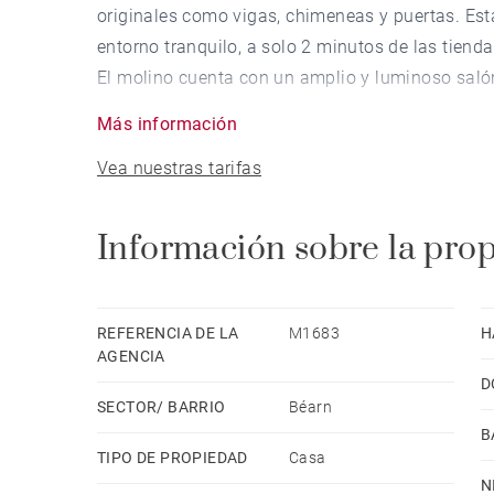
originales como vigas, chimeneas y puertas. Est
entorno tranquilo, a solo 2 minutos de las tien
El molino cuenta con un amplio y luminoso saló
baldosas de terracota, que se abre a una terraza 
Más información
Vestíbulo de entrada, cocina, cuarto técnico y d
Vea nuestras tarifas
En la primera planta: 3 dormitorios, 2 baños y un
Calefacción central de gasoil y tejado de pizarra
Información sobre la pro
Dependencia de 80 m² con potencial de uso, doble 
El entorno es magnífico, con un arroyo y un cana
REFERENCIA DE LA
M1683
H
praderas con árboles centenarios y una gran var
AGENCIA
D
tulíperos, rododendros, palmeras, glicinas y rob
SECTOR/ BARRIO
Béarn
completan esta propiedad excepcional.
B
TIPO DE PROPIEDAD
Casa
Tiendas en Pontacq a 2 minutos, Pau a 25 minut
N