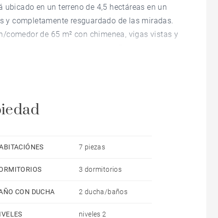
á ubicado en un terreno de 4,5 hectáreas en un
das y completamente resguardado de las miradas.
n/comedor de 65 m² con chimenea, vigas vistas y
orientada al sur con vistas a los Pirineos.
espacho.
a terraza.
. Gran cámara sanitaria ventilada.
piedad
garaje, leñera y taller.
l privado para el molino, parque ajardinado y
ABITACIÓNES
7 piezas
iedad de arbustos: magnolias, cedros, hayas,
ORMITORIOS
3 dormitorios
les. Dos puentes de madera y un gran huerto
AÑO CON DUCHA
2 ducha/baños
os, aeropuerto de Lourdes a 15 minutos y
IVELES
niveles 2