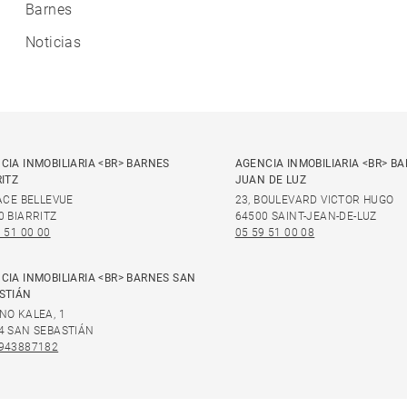
Barnes
Noticias
CIA INMOBILIARIA <BR> BARNES
AGENCIA INMOBILIARIA <BR> B
RITZ
JUAN DE LUZ
LACE BELLEVUE
23, BOULEVARD VICTOR HUGO
0 BIARRITZ
64500 SAINT-JEAN-DE-LUZ
 51 00 00
05 59 51 00 08
CIA INMOBILIARIA <BR> BARNES SAN
STIÁN
NO KALEA, 1
4 SAN SEBASTIÁN
943887182