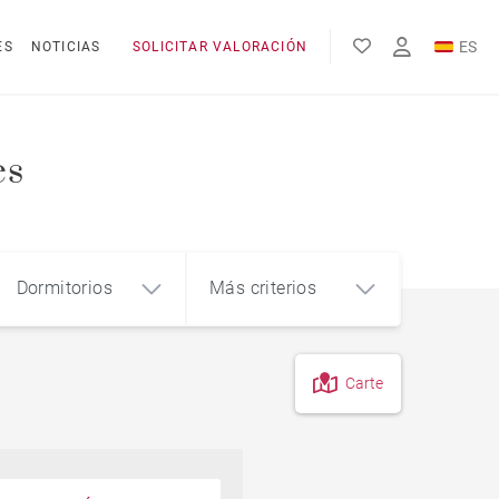
ES
ES
NOTICIAS
SOLICITAR VALORACIÓN
EN
FR
es
Dormitorios
Más criterios
Carte
4
5+
m²
Piso en el centro de la ciudad
Piso con terraza