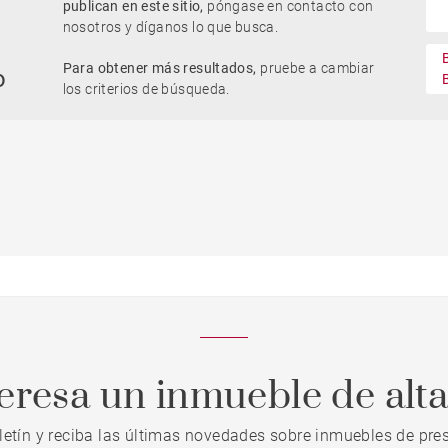
publican en este sitio,
póngase en contacto con
nosotros y díganos lo que busca.
Parking / Garage
Para obtener más resultados,
pruebe a cambiar
Casa con piscina
o
llo
Obra nueva
Oficinas
los criterios de búsqueda.
Piso con balcón
Ascenseur
edad
Vivienda para reformar
Vue Adour
teresa un inmueble de alt
letín y reciba las últimas novedades sobre inmuebles de pres