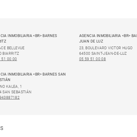
CIA INMOBILIARIA <BR> BARNES
AGENCIA INMOBILIARIA <BR> B
RITZ
JUAN DE LUZ
LACE BELLEVUE
23, BOULEVARD VICTOR HUGO
0 BIARRITZ
64500 SAINT-JEAN-DE-LUZ
 51 00 00
05 59 51 00 08
CIA INMOBILIARIA <BR> BARNES SAN
STIÁN
NO KALEA, 1
4 SAN SEBASTIÁN
943887182
ES