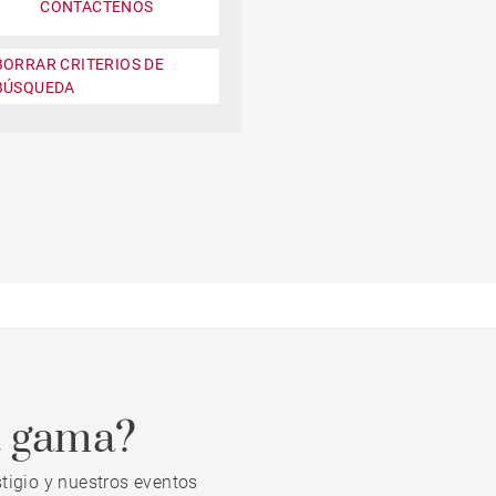
CONTÁCTENOS
Jardin
BORRAR CRITERIOS DE
Moderno contemporáneo
BÚSQUEDA
Casa con vistas a la montaña
Plage à pied
Casa en campo de golf
a gama?
tigio y nuestros eventos