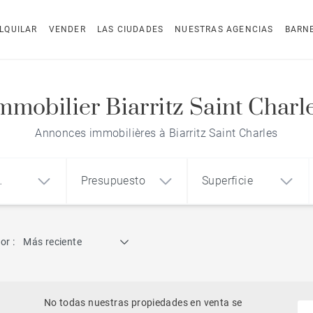
LQUILAR
VENDER
LAS CIUDADES
NUESTRAS AGENCIAS
BARN
mmobilier Biarritz Saint Charl
Annonces immobilières à Biarritz Saint Charles
Presupuesto
Superficie
dad
Búsqueda por referencia
or :
Más reciente
1
2
3
m²
€
€
Ático
o
Casa
Terreno
No todas nuestras propiedades en venta se
Casa con vistas al mar