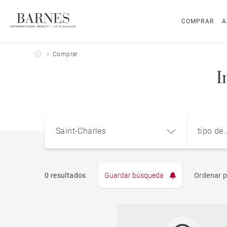
COMPRAR
A
Barnes Côte Basque
Comprar
I
Saint-Charles
tipo de
propie
0 resultados
Guardar búsqueda
Ordenar p
Pis
Saint-Charles