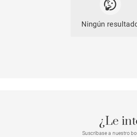
Ningún resultad
Casti
Propi
¿Le in
Suscríbase a nuestro bo