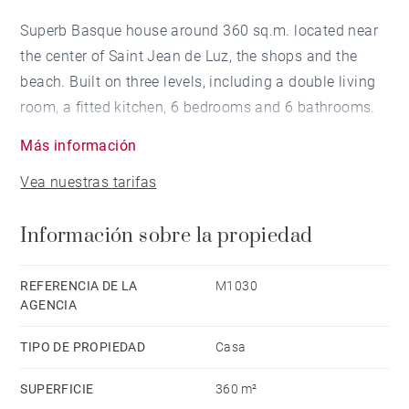
Superb Basque house around 360 sq.m. located near
the center of Saint Jean de Luz, the shops and the
beach. Built on three levels, including a double living
room, a fitted kitchen, 6 bedrooms and 6 bathrooms.
Land of 1,424 sq.m. with swimming pool and
Más información
independent double garage. Facing south, it enjoys a
Vea nuestras tarifas
beautiful view of the Rhune.
Información sobre la propiedad
REFERENCIA DE LA
M1030
AGENCIA
TIPO DE PROPIEDAD
Casa
SUPERFICIE
360 m²