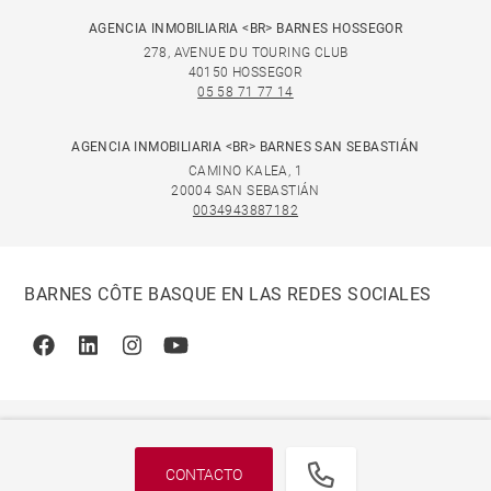
AGENCIA INMOBILIARIA <BR> BARNES HOSSEGOR
278, AVENUE DU TOURING CLUB
40150 HOSSEGOR
05 58 71 77 14
AGENCIA INMOBILIARIA <BR> BARNES SAN SEBASTIÁN
CAMINO KALEA, 1
20004 SAN SEBASTIÁN
0034943887182
BARNES CÔTE BASQUE EN LAS REDES SOCIALES
Facebook
Linkedin
Instagram
Youtube
CONTACTO
© 2026 BARNES, INTERNATIONAL REALTY - BARNES