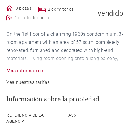
3 piezas
2 dormitorios
vendido
1 cuarto de ducha
On the 1st floor of a charming 1930s condominium, 3-
room apartment with an area of 57 sq.m. completely
renovated, furnished and decorated with high-end
materials. Living room opening onto a long balcony,
living room in the bow window, fitted kitchen, a
Más información
children's bedroom with bunk beds and cupboards, a
Vea nuestras tarifas
bedroom with cupboards, shower room and toilet.
Beach and shops on foot.
Información sobre la propiedad
REFERENCIA DE LA
A561
AGENCIA