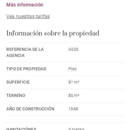
bay, and 2 bedrooms. View on the bay and the fort of
Más información
Socoa. Maid's room. Cellar. Residence with concierge.
Vea nuestras tarifas
Parking. Within walking distance to shops and
beaches.
Información sobre la propiedad
REFERENCIA DE LA
A520
AGENCIA
TIPO DE PROPIEDAD
Piso
SUPERFICIE
81 m²
TERRENO
85 m²
AÑO DE CONSTRUCCIÓN
1948
HABITACIÓNES
3 piezas