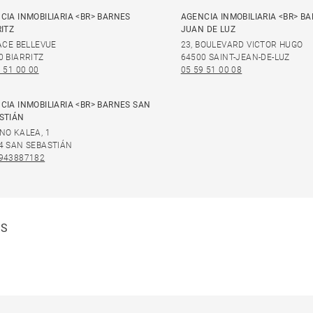
CIA INMOBILIARIA <BR> BARNES
AGENCIA INMOBILIARIA <BR> B
RITZ
JUAN DE LUZ
LACE BELLEVUE
23, BOULEVARD VICTOR HUGO
0 BIARRITZ
64500 SAINT-JEAN-DE-LUZ
 51 00 00
05 59 51 00 08
CIA INMOBILIARIA <BR> BARNES SAN
STIÁN
NO KALEA, 1
4 SAN SEBASTIÁN
943887182
ES