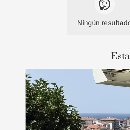
Ningún resultad
Casti
Esta
Propi