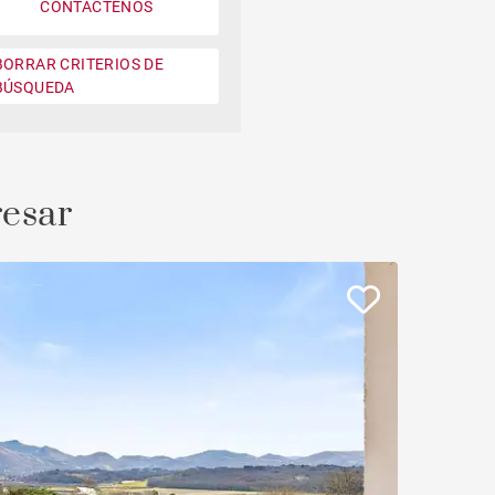
CONTÁCTENOS
Jardin
BORRAR CRITERIOS DE
Moderno contemporáneo
BÚSQUEDA
Casa con vistas a la montaña
Plage à pied
resar
Casa en campo de golf