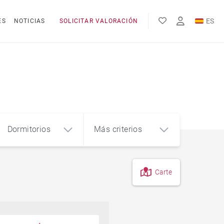
ES
ES
NOTICIAS
SOLICITAR VALORACIÓN
EN
FR
Dormitorios
Más criterios
Carte
4
5+
m²
Piso en el centro de la ciudad
Piso con terraza