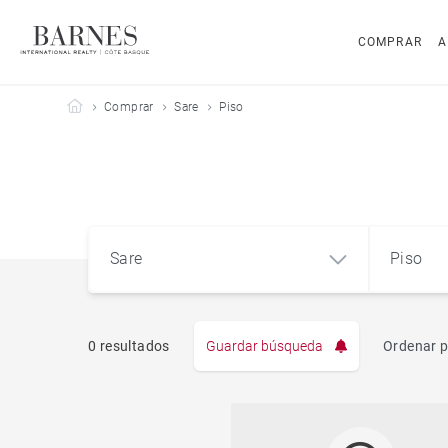
COMPRAR
A
Barnes Côte Basque
Comprar
Sare
Piso
Sare
Piso
0 resultados
Guardar búsqueda
Ordenar p
Pis
Sare (64310)