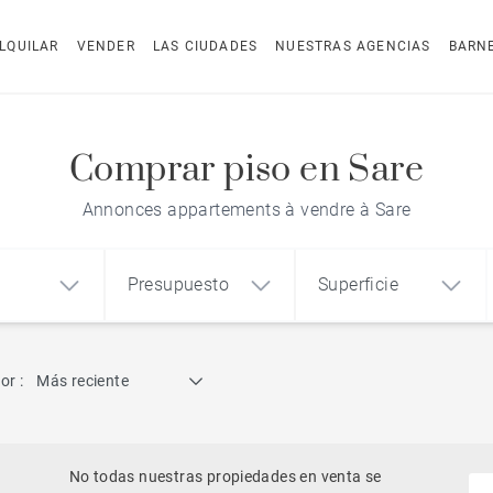
LQUILAR
VENDER
LAS CIUDADES
NUESTRAS AGENCIAS
BARN
Comprar piso en Sare
Annonces appartements à vendre à Sare
Presupuesto
Superficie
Búsqueda por referencia
or :
Más reciente
1
2
3
m²
€
€
Ático
o
Casa
Terreno
No todas nuestras propiedades en venta se
Casa con vistas al mar