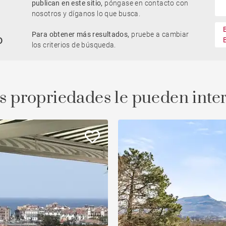
publican en este sitio,
póngase en contacto con
nosotros y díganos lo que busca.
Parking / Garage
Para obtener más resultados,
pruebe a cambiar
Casa con piscina
o
llo
Obra nueva
Oficinas
los criterios de búsqueda.
Piso con balcón
Ascenseur
s propriedades le pueden inte
edad
Vivienda para reformar
Vue Adour