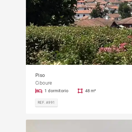
Piso
Ciboure
1 dormitorio
48 m²
REF. A991