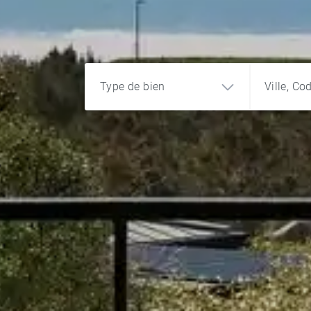
Type de bien
Ville, Co
Appartement
Maison
Terrain
Château
Programme
Bureau et
commerce