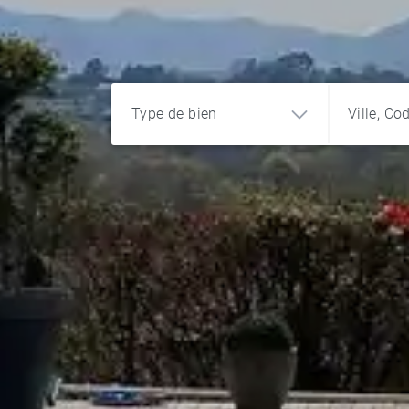
Type de bien
Ville, Co
Appartement
Maison
Terrain
Château
Programme
Bureau et
commerce