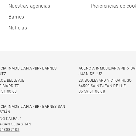
Nuestras agencias
Preferencias de coo
Barnes
Noticias
CIA INMOBILIARIA <BR> BARNES
AGENCIA INMOBILIARIA <BR> B
RITZ
JUAN DE LUZ
LACE BELLEVUE
23, BOULEVARD VICTOR HUGO
0 BIARRITZ
64500 SAINT-JEAN-DE-LUZ
 51 00 00
05 59 51 00 08
CIA INMOBILIARIA <BR> BARNES SAN
STIÁN
NO KALEA, 1
4 SAN SEBASTIÁN
943887182