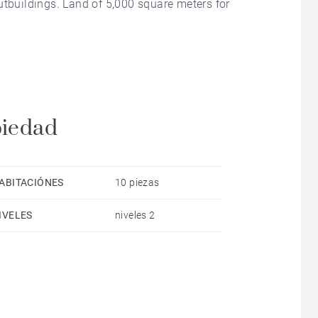
utbuildings. Land of 5,000 square meters for
piedad
ABITACIÓNES
10 piezas
IVELES
niveles 2