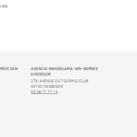
kies
ARNES SAN
AGENCIA INMOBILIARIA <BR> BARNES
HOSSEGOR
278, AVENUE DU TOURING CLUB
40150 HOSSEGOR
05 58 71 77 14