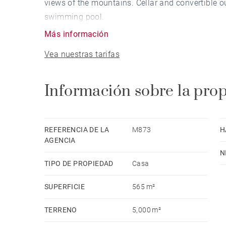
views of the mountains. Cellar and convertible o
swimming pool.
Más información
Vea nuestras tarifas
Información sobre la pro
REFERENCIA DE LA
M873
H
AGENCIA
N
TIPO DE PROPIEDAD
Casa
SUPERFICIE
565 m²
TERRENO
5,000 m²