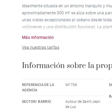
Idealmente situada en un entorno tranquilo y muy
aproximadamente 300 m² se alza sobre una parc
unas vistas excepcionales al océano desde toda
volúmenes y una distribución funcional. La plan
oficina, un comedor y una cocina abierta. Un do
Más información
completan este nivel. En la planta superior se e
Vea nuestras tarifas
y despacho, además de tres dormitorios adiciona
baño independiente. El sótano alberga un garaj
piscina infinita completa esta exclusiva propied
Información sobre la pro
REFERENCIA DE LA
M1756
D
AGENCIA
B
SECTOR/ BARRIO
Autour de Saint-Jean
de Luz