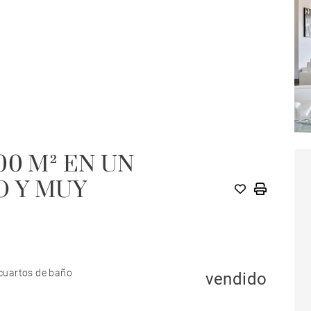
00 M² EN UN
 Y MUY
cuartos de baño
vendido