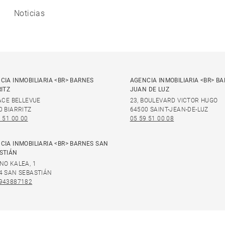
Noticias
CIA INMOBILIARIA <BR> BARNES
AGENCIA INMOBILIARIA <BR> B
RITZ
JUAN DE LUZ
LACE BELLEVUE
23, BOULEVARD VICTOR HUGO
0 BIARRITZ
64500 SAINT-JEAN-DE-LUZ
 51 00 00
05 59 51 00 08
CIA INMOBILIARIA <BR> BARNES SAN
STIÁN
NO KALEA, 1
4 SAN SEBASTIÁN
943887182