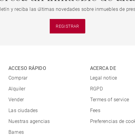
letín y reciba las últimas novedades sobre inmuebles de pres
REGISTRAR
ACCESO RÁPIDO
ACERCA DE
Comprar
Legal notice
Alquiler
RGPD
Vender
Termes of service
Las ciudades
Fees
Nuestras agencias
Preferencias de coo
Barnes