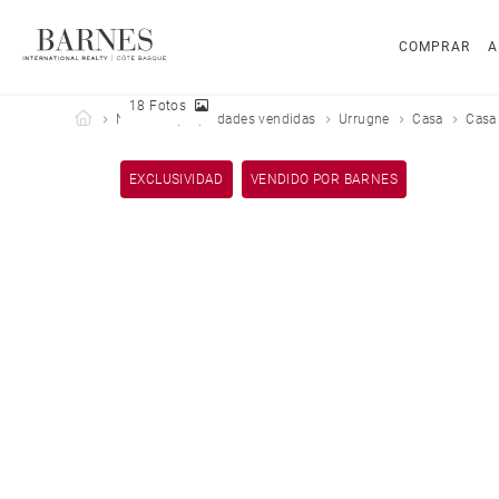
COMPRAR
A
18 Fotos
Barnes Côte Basque
Nuestras propiedades vendidas
Urrugne
Casa
Casa
EXCLUSIVIDAD
VENDIDO POR BARNES