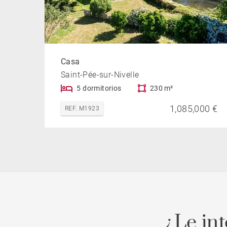
Casa
Saint-Pée-sur-Nivelle
5 dormitorios
230 m²
1,085,000 €
REF. M1923
¿Le in