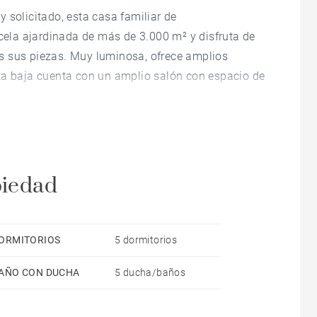
 solicitado, esta casa familiar de
ela ajardinada de más de 3.000 m² y disfruta de
s sus piezas. Muy luminosa, ofrece amplios
ta baja cuenta con un amplio salón con espacio de
rmitorio con baño en suite y una lavandería
ncuentra una gran suite principal con baño, vestidor
les, dos de ellos con cuarto de ducha, así como un
e con capacidad para tres coches y una bodega. Una
ad.
piedad
ORMITORIOS
5 dormitorios
AÑO CON DUCHA
5 ducha/baños