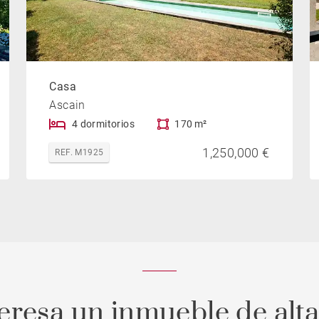
Casa
Ascain
4 dormitorios
170 m²
1,250,000 €
REF. M1925
teresa un inmueble de alt