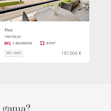
Piso
Hendaye
1 dormitorio
63 m²
197,000 €
REF. A980
a gama?