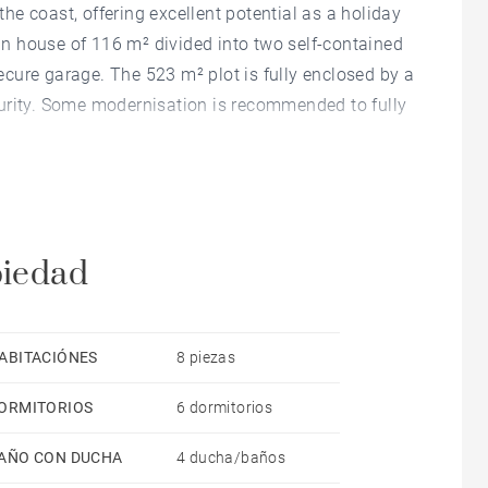
 the coast, offering excellent potential as a holiday
n house of 116 m² divided into two self-contained
cure garage. The 523 m² plot is fully enclosed by a
urity. Some modernisation is recommended to fully
 m² with a living room, kitchen, three bedrooms,
r 41 m² apartment comprising a living room,
 The 22 m² annex offers a living area with a sofa
piedad
t ideal for guests or holiday rental.
ABITACIÓNES
8 piezas
ORMITORIOS
6 dormitorios
AÑO CON DUCHA
4 ducha/baños