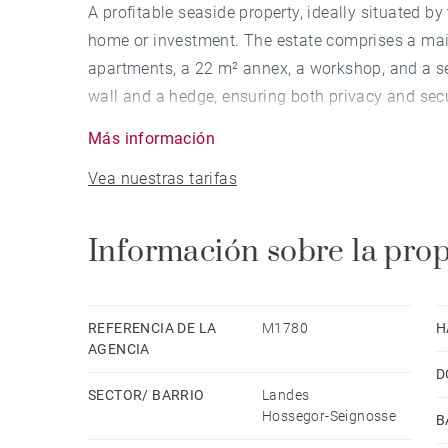
A profitable seaside property, ideally situated by
home or investment. The estate comprises a mai
apartments, a 22 m² annex, a workshop, and a se
wall and a hedge, ensuring both privacy and sec
realise the property’s potential.
Más información
Vea nuestras tarifas
The main house features a larger apartment of 75
two shower rooms, and a WC, alongside a smalle
kitchen, two bedrooms, a shower room, and a WC.
Información sobre la pro
bed, a kitchen, a shower room, and a WC, making i
REFERENCIA DE LA
M1780
H
AGENCIA
D
SECTOR/ BARRIO
Landes
Hossegor-Seignosse
B