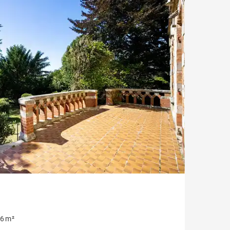
Jardin
Style contemporain
Vue montagne
Plage à pied
Sur golf
6 m²