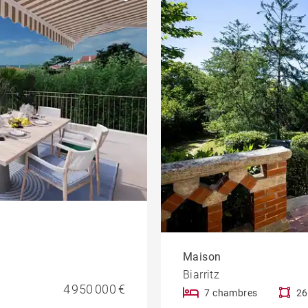
Parking / Garage
Piscine
eau
Programme
Bureau et
commerce
Balcon
Ascenseur
À rénover
iété
Vue Adour
Maison
Biarritz
4 950 000 €
7 chambres
26