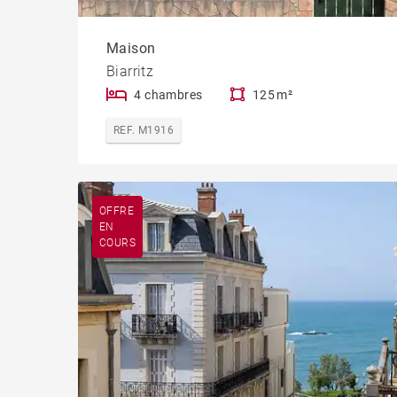
Maison
Biarritz
4 chambres
125 m²
REF. M1916
OFFRE
EN
COURS