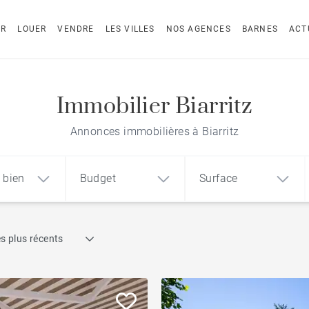
ER
LOUER
VENDRE
LES VILLES
NOS AGENCES
BARNES
ACT
Immobilier Biarritz
Annonces immobilières à Biarritz
 bien
Budget
Surface
Recherche par référence
s plus récents
1
2
3
m²
€
€
Dernier étage
ement
Maison
Terrain
Vue mer