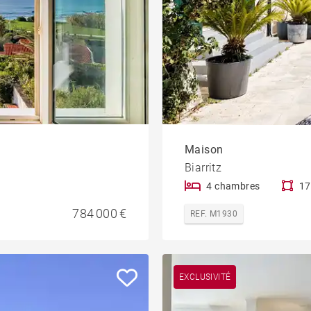
Maison
Biarritz
4 chambres
17
784 000 €
REF. M1930
EXCLUSIVITÉ