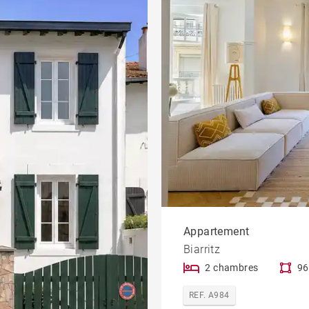
Appartement
Biarritz
2 chambres
96
REF. A984