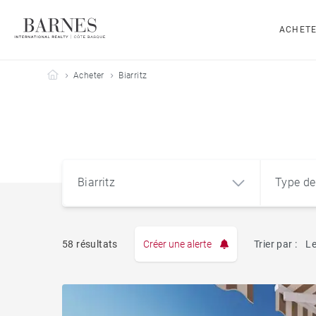
ACHET
Barnes Côte Basque
Acheter
Biarritz
Biarritz
Type de
58 résultats
Créer une alerte
Trier par :
Le
Appart
Biarritz (64200)