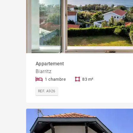
Appartement
Biarritz
1 chambre
83 m²
REF. A926