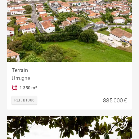
Terrain
Urrugne
1 350 m²
885 000 €
REF. BT086