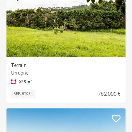
Terrain
Urrugne
925 m²
762 000 €
REF. BT084