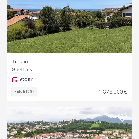
Terrain
Guéthary
955 m²
1 378 000 €
REF. BT087