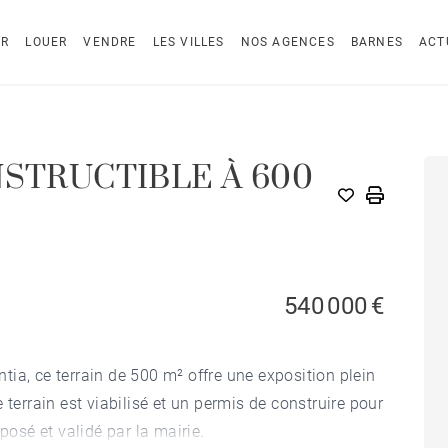
ER
LOUER
VENDRE
LES VILLES
NOS AGENCES
BARNES
ACT
NSTRUCTIBLE À 600
540 000 €
ia, ce terrain de 500 m² offre une exposition plein
 terrain est viabilisé et un permis de construire pour
sé et validé par la mairie.