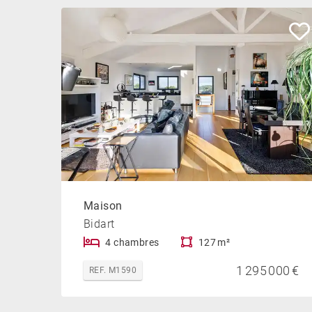
Maison
Bidart
4 chambres
127 m²
1 295 000 €
REF. M1590