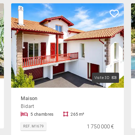
Visite 3D
Maison
Bidart
5 chambres
265 m²
1 750 000 €
REF. M1679