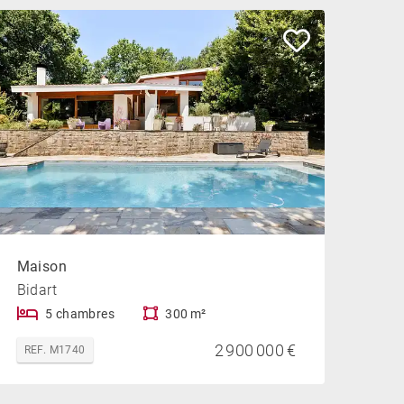
Maison
Bidart
5 chambres
300 m²
2 900 000 €
REF. M1740