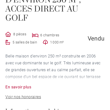
D'ENVIRON 250 M²,
ACCES DIRECT AU
GOLF
8 pièces
6 chambres
Vendu
5 salles de bain
1 000 m²
Belle maison d'environ 250 m² construite en 2006
avec vue dominante sur le golf. Très lumineuse avec
de grandes ouvertures et au calme parfait, elle se
compose d'un bel espace de vie ouvrant sur terrasse
et jardin plein sud, de 6 chambres et de 5 salles de
En savoir plus
bains. Tout a été conçu pour un confort de vie absolu.
Voir nos honoraires
Matériaux de grande qualité. Terrain sans aucun vis-
à-vis de 1000 m² avec un accès direct sur le golf.