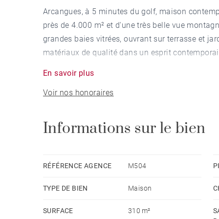
Arcangues, à 5 minutes du golf, maison contemp
près de 4.000 m² et d'une très belle vue montag
grandes baies vitrées, ouvrant sur terrasse et ja
matériaux de qualité dans un esprit contemporai
sous-sol et garage pour 4 voitures.
En savoir plus
Voir nos honoraires
Informations sur le bien
RÉFÉRENCE AGENCE
M504
P
TYPE DE BIEN
Maison
C
SURFACE
310 m²
S