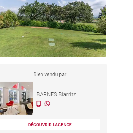
MAISON ARCANGUES -
Bien vendu par
Vendu
310 M²
BARNES Biarritz
DÉCOUVRIR L'AGENCE