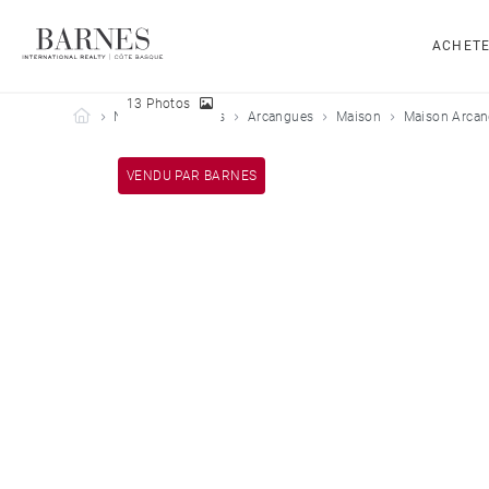
ACHET
13 Photos
Barnes Côte Basque
Nos biens vendus
Arcangues
Maison
Maison Arcan
VENDU PAR BARNES