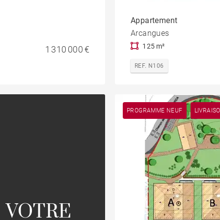
Appartement
Arcangues
125 m²
1 310 000 €
REF. N106
PROGRAMME NEUF
LIVRAIS
 VOTRE