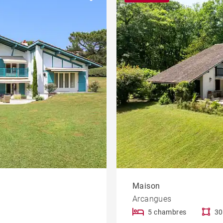
Parking / Garage
Piscine
eau
Programme
Bureau et
commerce
Balcon
Ascenseur
À rénover
iété
Vue Adour
Maison
Arcangues
5 chambres
30