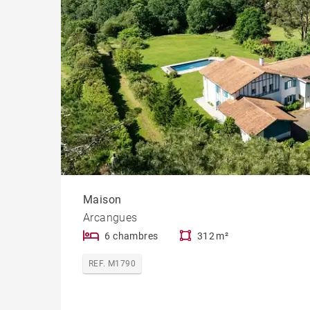
Maison
Arcangues
6 chambres
312 m²
REF. M1790