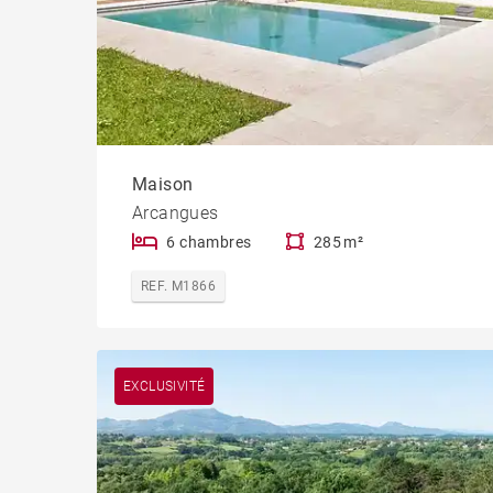
Maison
Arcangues
6 chambres
285 m²
REF. M1866
EXCLUSIVITÉ