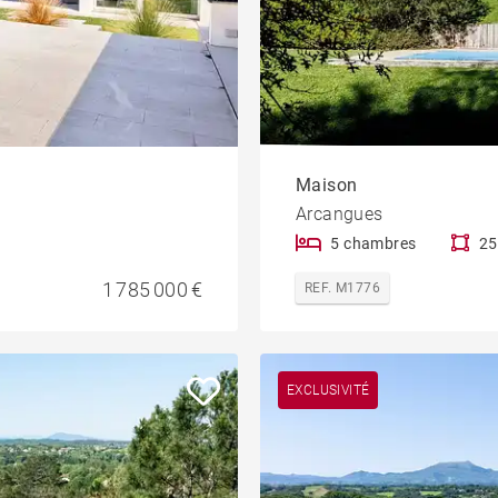
Maison
Arcangues
5 chambres
25
1 785 000 €
REF. M1776
EXCLUSIVITÉ