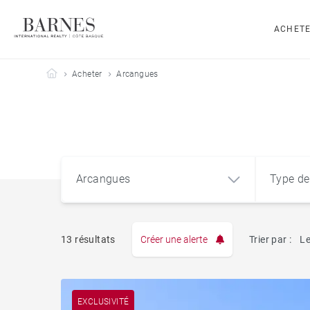
ACHET
Barnes Côte Basque
Acheter
Arcangues
Arcangues
Type de
13 résultats
Créer une alerte
Trier par :
Le
Appart
Arcangues (64200)
EXCLUSIVITÉ