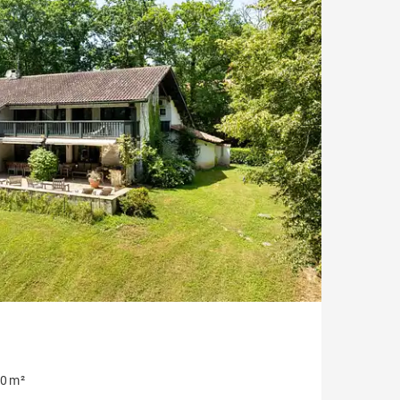
Jardin
Style contemporain
Vue montagne
Plage à pied
Sur golf
0 m²