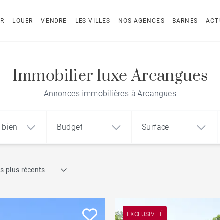
ER
LOUER
VENDRE
LES VILLES
NOS AGENCES
BARNES
ACT
Immobilier luxe Arcangues
Annonces immobilières à Arcangues
 bien
Budget
Surface
Recherche par référence
s plus récents
1
2
3
m²
€
€
Dernier étage
ement
Maison
Terrain
Vue mer
EXCLUSIVITÉ