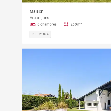
Maison
Arcangues
6 chambres
260 m²
REF. M1894