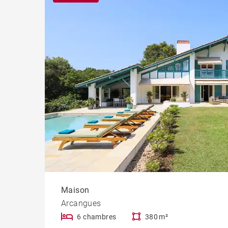
Chât
Propr
Maison
Arcangues
6 chambres
380 m²