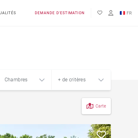
FR
UALITÉS
DEMANDE D'ESTIMATION
EN
ES
Chambres
+ de critères
Carte
4
5+
m²
Centre-Ville
Terrasse