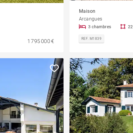
Maison
Arcangues
3 chambres
22
REF. M1839
1 795 000 €