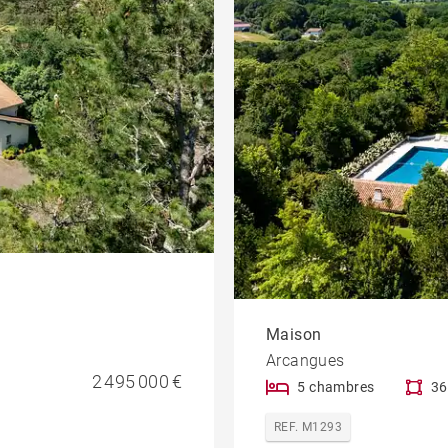
Maison
Arcangues
2 495 000 €
5 chambres
36
REF. M1293