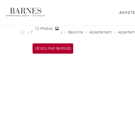
ACHET
12 Photos
Barnes Côte Basque
Nos biens vendus
Bayonne
Appartement
Apparteme
VENDU PAR BARNES