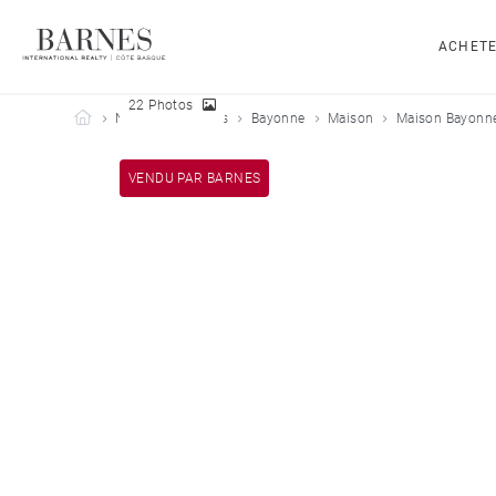
ACHET
22 Photos
Barnes Côte Basque
Nos biens vendus
Bayonne
Maison
Maison Bayonne
VENDU PAR BARNES