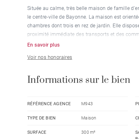
Située au calme, très belle maison de famille d'e
le centre-ville de Bayonne. La maison est orient
chambres dont trois en rez de jardin. Elle dispose
proximité immédiate des transports et des comm
En savoir plus
Voir nos honoraires
Informations sur le bien
RÉFÉRENCE AGENCE
M943
P
TYPE DE BIEN
Maison
C
SURFACE
300 m²
S
B