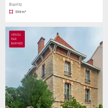
Biarritz
598 m²
VENDU
PAR
BARNES