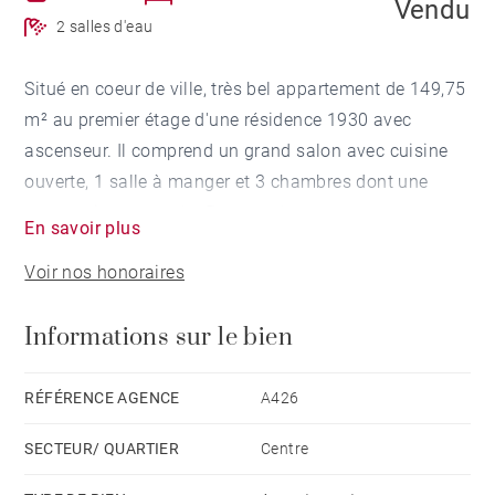
Vendu
2 salles d'eau
Situé en coeur de ville, très bel appartement de 149,75
m² au premier étage d'une résidence 1930 avec
ascenseur. Il comprend un grand salon avec cuisine
ouverte, 1 salle à manger et 3 chambres dont une
vaste suite parentale. Parquet dans tout
En savoir plus
l'appartement. Un garage fermé et une cave
Voir nos honoraires
complètent ce bien d'exception.
Informations sur le bien
RÉFÉRENCE AGENCE
A426
SECTEUR/ QUARTIER
Centre