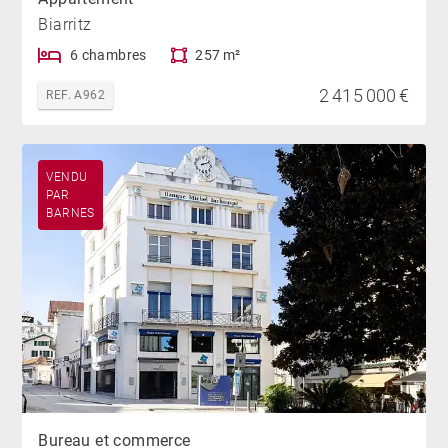
Biarritz
6 chambres
257 m²
2 415 000 €
REF. A962
VENDU
PAR
BARNES
Bureau et commerce