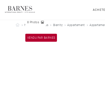
ACHET
8 Photos
Barnes Côte Basque
Nos biens vendus
Biarritz
Appartement
Appartement
VENDU PAR BARNES