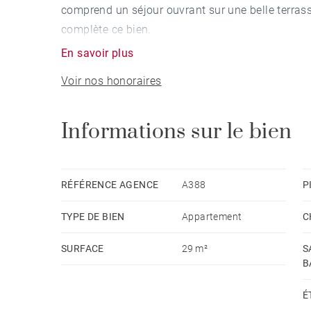
comprend un séjour ouvrant sur une belle terras
complète ce bien.
En savoir plus
Voir nos honoraires
Informations sur le bien
RÉFÉRENCE AGENCE
A388
P
TYPE DE BIEN
Appartement
C
SURFACE
29 m²
S
B
É